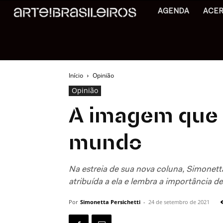
AGENDA
ACE
Início
Opinião
Opinião
A imagem que 
mundo
Na estreia de sua nova coluna, Simonett
atribuída a ela e lembra a importância d
Por
Simonetta Persichetti
-
24 de setembro de 2021