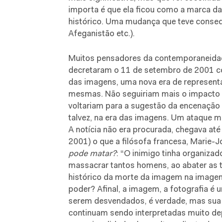
importa é que ela ficou como a marca d
histórico. Uma mudança que teve conseq
Afeganistão etc.).
Muitos pensadores da contemporaneidade
decretaram o 11 de setembro de 2001 co
das imagens, uma nova era de represent
mesmas. Não seguiriam mais o impacto d
voltariam para a sugestão da encenação 
talvez, na era das imagens. Um ataque 
A notícia não era procurada, chegava até
2001) o que a filósofa francesa, Marie-
pode matar?
: “O inimigo tinha organiza
massacrar tantos homens, ao abater as t
histórico da morte da imagem na image
poder? Afinal, a imagem, a fotografia é
serem desvendados, é verdade, mas sua 
continuam sendo interpretadas muito dep