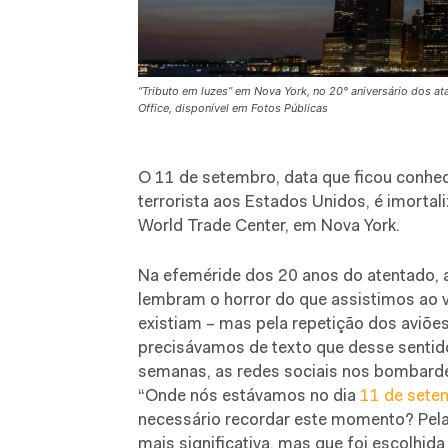
“Tributo em luzes” em Nova York, no 20° aniversário dos a
Office, disponível em Fotos Públicas
O
11 de setembro, data que ficou conhec
terrorista aos Estados Unidos, é imort
World Trade Center, em Nova York.
Na efeméride dos 20 anos do atentado,
lembram o horror do que assistimos ao vi
existiam – mas pela repetição dos aviõe
precisávamos de texto que desse sentid
semanas, as redes sociais nos bombard
“Onde nós estávamos no dia
11 de sete
necessário recordar este momento? Pel
mais significativa, mas que foi escolhid