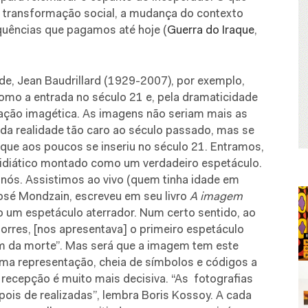
a transformação social, a mudança do contexto
uências que pagamos até hoje (
Guerra do Iraque
,
, Jean Baudrillard (1929-2007), por exemplo,
mo a entrada no século 21 e, pela dramaticidade
ação imagética. As imagens não seriam mais as
a realidade tão caro ao século passado, mas se
que aos poucos se inseriu no século 21. Entramos,
midiático montado como um verdadeiro espetáculo.
 nós. Assistimos ao vivo (quem tinha idade em
José Mondzain, escreveu em seu livro
A imagem
do um espetáculo aterrador. Num certo sentido, ao
orres, [nos apresentava] o primeiro espetáculo
m da morte”. Mas será que a imagem tem este
 uma representação, cheia de símbolos e códigos a
recepção é muito mais decisiva. “As
fotografias
ois de realizadas”, lembra Boris Kossoy. A cada