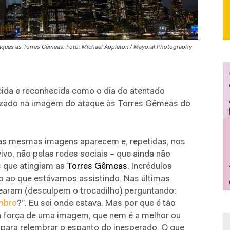
taques às Torres Gêmeas. Foto: Michael Appleton / Mayoral Photography
ida e reconhecida como o dia do atentado
alizado na imagem do ataque às Torres Gêmeas do
 as mesmas imagens aparecem e, repetidas, nos
vo, não pelas redes sociais – que ainda não
s que atingiam as
Torres Gêmeas
. Incrédulos
o ao que estávamos assistindo. Nas últimas
earam (desculpem o trocadilho) perguntando:
mbro
?”. Eu sei onde estava. Mas por que é tão
a força de uma imagem, que nem é a melhor ou
a para relembrar o espanto do inesperado. O que