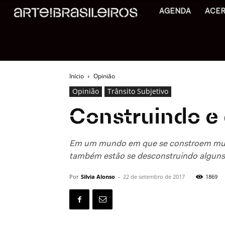
AGENDA
ACE
Início
Opinião
Opinião
Trânsito Subjetivo
Construindo e
Em um mundo em que se constroem muitos 
também estão se desconstruindo alguns
Por
Silvia Alonso
-
22 de setembro de 2017
1869