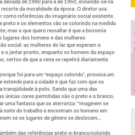
a década de 1990 para a de 1950, incluindo-se na
 recorte da moralidade da época. O diretor usa
r como referências do imaginário social existente.
e preto e os elementos vão se colorindo na medida
te; mas o que quero ressaltar é que a bicromia
s lugares dos homens e das mulheres
ção social: as mulheres do lar que esperam o
e o jantar pronto, enquanto os homens do espaço
o, certos de que a cena se repetirá diariamente.
porque foi para um “espaço colorido”, provoca um
se estende para a cidade e que faz com que os
a tranqüilidade à polis. Sendo que uma das
s únicas cores permitidas são o preto e o branco,
ar uma fantasia que os aterroriza: “imaginem se
 à noite do trabalho e encontram os homens em
aginem se os lugares de gênero se deslocam…
 também das referências preto-e-branco/colorido