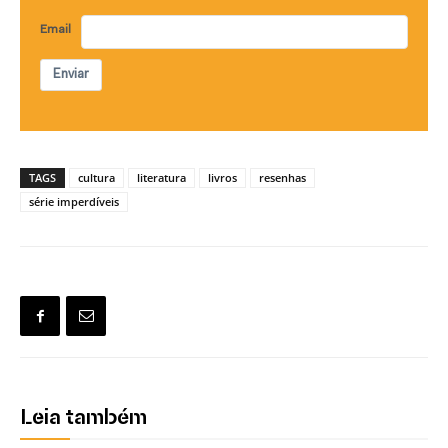
Email
Enviar
TAGS
cultura
literatura
livros
resenhas
série imperdíveis
Leia também