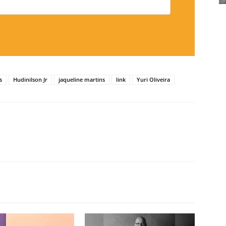
s
Hudinilson Jr
jaqueline martins
link
Yuri Oliveira