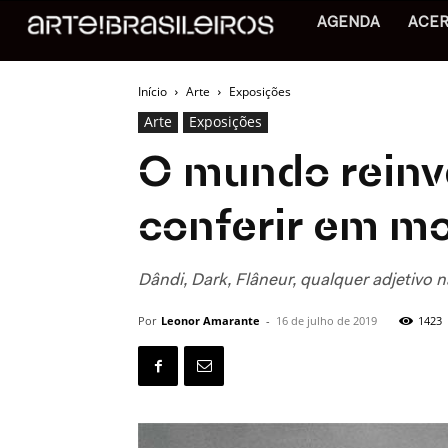
AGENDA
ACE
Início
Arte
Exposições
Arte
Exposições
O mundo reinv
conferir em mo
Dândi, Dark, Flâneur, qualquer adjetivo n
Por
Leonor Amarante
-
16 de julho de 2019
1423