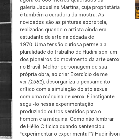
agora os 600 metros quadrados da
galeria Jaqueline Martins, cuja proprietária
é também a curadora da mostra. As
novidades são as pinturas sobre tela,
realizadas quando o artista ainda era
estudante de arte na década de
1970. Uma tensão curiosa permeia a
pluralidade do trabalho de Hudinilson, um
dos pioneiros do movimento da arte xerox
no Brasil. Melhor personagem de sua
própria obra, ao criar Exercício de me
ver
(1981
), desorganiza o pensamento
crítico com a simulação do ato sexual
com uma máquina de xerox. É instigante
segui-lo nessa experimentação
produzindo outros sentidos para o
homem e a máquina. Como não lembrar
de Hélio Oiticica quando sentenciou:
“experimentar o experimental”? Hudinilson