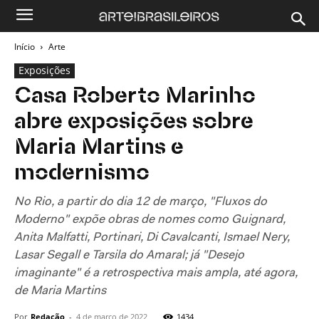
Início
Arte
Exposições
Casa Roberto Marinho
abre exposições sobre
Maria Martins e
modernismo
No Rio, a partir do dia 12 de março, "Fluxos do
Moderno" expõe obras de nomes como Guignard,
Anita Malfatti, Portinari, Di Cavalcanti, Ismael Nery,
Lasar Segall e Tarsila do Amaral; já "Desejo
imaginante" é a retrospectiva mais ampla, até agora,
de Maria Martins
Por
Redação
-
4 de março de 2022
1434