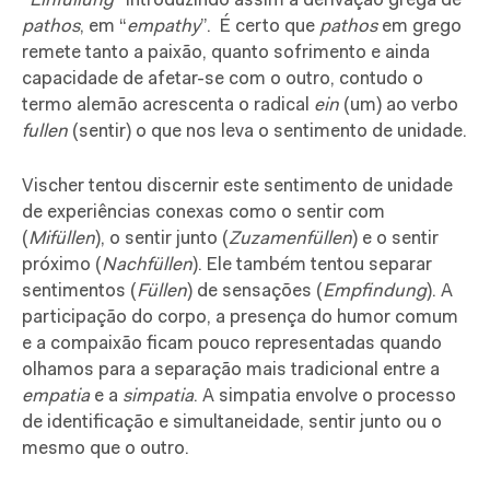
“
Einfüllung
” introduzindo assim a derivação grega de
pathos
, em “
empathy
”.
É certo que
pathos
em grego
remete tanto a paixão, quanto sofrimento e ainda
capacidade de afetar-se com o outro, contudo o
termo alemão acrescenta o radical
ein
(um) ao verbo
fullen
(sentir) o que nos leva o sentimento de unidade.
Vischer tentou discernir este sentimento de unidade
de experiências conexas como o sentir com
(
Mifüllen
), o sentir junto (
Zuzamenfüllen
) e o sentir
próximo (
Nachfüllen
). Ele também tentou separar
sentimentos (
Füllen
) de sensações (
Empfindung
). A
participação do corpo, a presença do humor comum
e a compaixão ficam pouco representadas quando
olhamos para a separação mais tradicional entre a
empatia
e a
simpatia
. A simpatia envolve o processo
de identificação e simultaneidade, sentir junto ou o
mesmo que o outro.