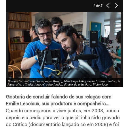
1
de 5
No apartamento de Clara (Sonia Braga), Mendonça Filho, Pedro Sotero, diretor de
fotografia, e Thales Junqueira (ao fundo), diretor de arte. Foto: Victor Jucá
Gostaria de concluir falando de sua relação com
Emilie Lesclaux, sua produtora e companheira…
Quando começamos a viver juntos, em 2003, pouco
depois ela pediu para ver o que já tinha sido gravado
do Crítico (documentário lançado só em 2008) e foi