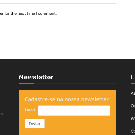
er for the next time I comment.
Newsletter
L
As
Cadastre-se na nossa newsletter
Q
Email
s,
W
Enviar
C