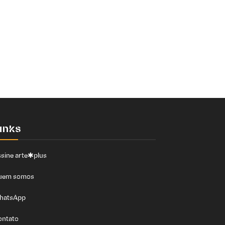
inks
sine arte✱plus
uem somos
hatsApp
ontato