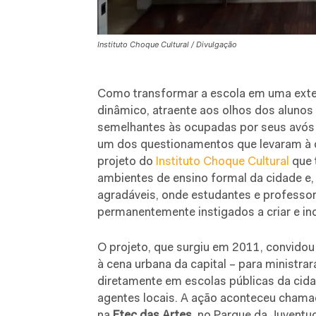
Instituto Choque Cultural / Divulgação
Como transformar a escola em uma exte
dinâmico, atraente aos olhos dos alunos
semelhantes às ocupadas por seus avós 
um dos questionamentos que levaram à cr
projeto do
Instituto Choque Cultural
que 
ambientes de ensino formal da cidade e,
agradáveis, onde estudantes e professo
permanentemente instigados a criar e ino
O projeto, que surgiu em 2011, convidou 
à cena urbana da capital – para ministr
diretamente em escolas públicas da cid
agentes locais. A ação aconteceu cham
na
Etec das Artes
, no Parque da Juventu