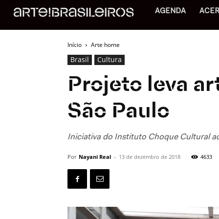
AGENDA
ACE
Início
Arte home
Brasil
Cultura
Projeto leva a
São Paulo
Iniciativa do Instituto Choque Cultural 
Por
Nayani Real
-
13 de dezembro de 2018
4633