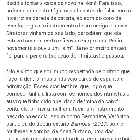
decidiu tentar a caixa de novo na Nenê. Para isso,
arriscou uma estratégia ousada antes de falar com o
mestre: na parada da bateria, ao som do coro da
escola, pegava o instrumento de um amigo e solava.
Diretores vinham do seu lado, percebiam que ela
estava tocando certo e ficavam surpresos. Pediu
novamente e ouviu um “sim”. Já no primeiro ensaio
foi para a peneira (seleção de ritmistas) e passou.
“Hoje sinto que sou muito respeitada pelo ritmo que
faço lá dentro, mas ainda vejo caras de espanto e
admiração. Esses dias lembrei que, logo que
comecei, tinha a lista com os nomes dos ritmistas e
eu vi que tinha sido apelidada de ‘mina da caixa’”,
conta ela, primeira mulher a tocar um instrumento
pesado na escola. Assim como Bernadete, Verônica
participa do documentário
Bambas (2017)
sobre
mulheres e samba, de Anná Furtado, uma das
iniciativas recentes que aborda o tema, presente hoje