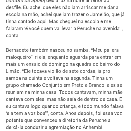
cantora
de apoio
) deu à luz na noite anterior ao
desfile. Eu achei que eles não iam arriscar me dar a
escola na mão, achei que iam trazer o Jamelão, que já
tinha cantado aqui. Mas cheguei na escola e me
falaram ‘é você quem vai levar a Peruche na avenida’”,
conta.
Bernadete também nasceu no samba. “Meu pai era
maloqueiro”, ri ela, enquanto aguarda para entrar em
mais um ensaio de domingo na quadra do bairro do
Limão. “Ele tocava violão de sete cordas, ia pro
samba na quinta e voltava na segunda. Tinha um
grupo chamado Conjunto em Preto e Branco, eles se
reuniam na minha casa. Todos cantavam, minha mãe
cantava com eles, mas não saía de dentro de casa. E
eu cantava logo quando criança, e todo mundo falava
‘ela tem a voz boa’”, conta. Anos depois, foi essa voz
potente que convenceu a diretoria da Peruche a
deixá-la conduzir a agremiação no Anhembi.