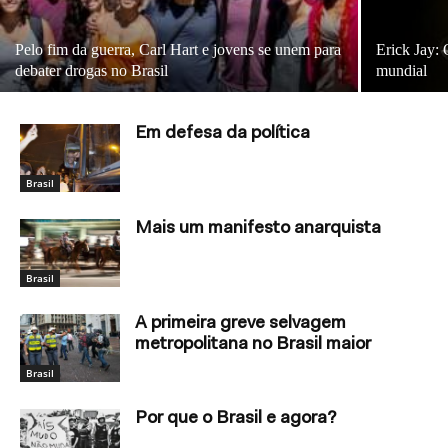
Pelo fim da guerra, Carl Hart e jovens se unem para
Erick Jay:
debater drogas no Brasil
mundial
Em defesa da política
Brasil
Mais um manifesto anarquista
Brasil
A primeira greve selvagem
metropolitana no Brasil maior
Brasil
Por que o Brasil e agora?