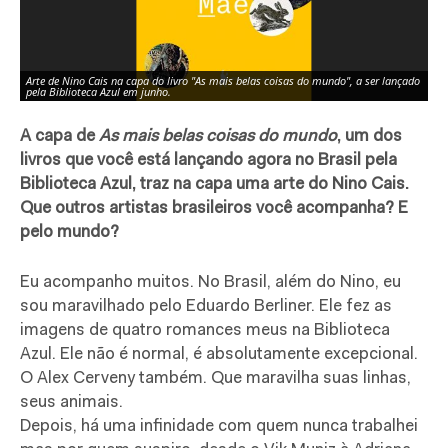
Arte de Nino Cais na capa do livro "As mais belas coisas do mundo", a ser lançado
Ca
pela Biblioteca Azul em junho.
art
A capa de
As mais belas coisas do mundo
, um dos
livros que você está lançando agora no Brasil pela
Biblioteca Azul, traz na capa uma arte do Nino Cais.
Que outros artistas brasileiros você acompanha? E
pelo mundo?
Eu acompanho muitos. No Brasil, além do Nino, eu
sou maravilhado pelo Eduardo Berliner. Ele fez as
imagens de quatro romances meus na Biblioteca
Azul. Ele não é normal, é absolutamente excepcional.
O Alex Cerveny também. Que maravilha suas linhas,
seus animais.
Depois, há uma infinidade com quem nunca trabalhei