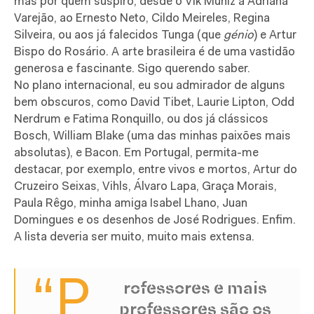
mas por quem suspiro, desde o Vik Muniz à Adriana
Varejão, ao Ernesto Neto, Cildo Meireles, Regina
Silveira, ou aos já falecidos Tunga (que
génio
) e Artur
Bispo do Rosário. A arte brasileira é de uma vastidão
generosa e fascinante. Sigo querendo saber.
No plano internacional, eu sou admirador de alguns
bem obscuros, como David Tibet, Laurie Lipton, Odd
Nerdrum e Fatima Ronquillo, ou dos já clássicos
Bosch, William Blake (uma das minhas paixões mais
absolutas), e Bacon. Em Portugal, permita-me
destacar, por exemplo, entre vivos e mortos, Artur do
Cruzeiro Seixas, Vihls, Álvaro Lapa, Graça Morais,
Paula Rêgo, minha amiga Isabel Lhano, Juan
Domingues e os desenhos de José Rodrigues. Enfim.
A lista deveria ser muito, muito mais extensa.
“P
rofessores e mais
professores são os