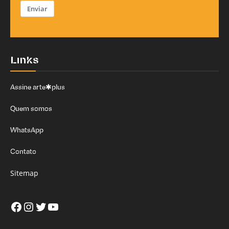
Enviar
Links
Assine arte✱plus
Quem somos
WhatsApp
Contato
Sitemap
Facebook
Instagram
Twitter
Youtube