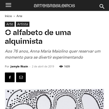
Início
Arte
Arte
Artista
O alfabeto de uma
alquimista
Aos 76 anos, Anna Maria Maiolino quer reservar um
momento para se divertir experimentando
Por
Jamyle Rkain
-
2 de abril de 2019
1609