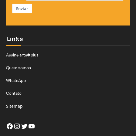
Enviar
Links
Assine arte✱plus
Quem somos
WhatsApp
Contato
Sitemap
Facebook
Instagram
Twitter
Youtube