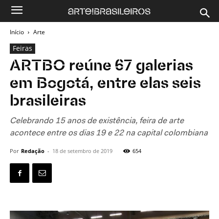
Início
Arte
Feiras
ARTBO reúne 67 galerias
em Bogotá, entre elas seis
brasileiras
Celebrando 15 anos de existência, feira de arte
acontece entre os dias 19 e 22 na capital colombiana
Por
Redação
-
18 de setembro de 2019
654