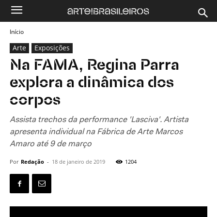
Início
Arte
Exposições
Na FAMA, Regina Parra
explora a dinâmica dos
corpos
Assista trechos da performance 'Lasciva'. Artista
apresenta individual na Fábrica de Arte Marcos
Amaro até 9 de março
Por
Redação
-
18 de janeiro de 2019
1204