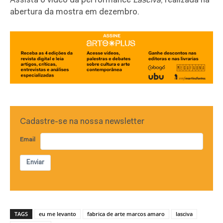
Assista o vídeo da performance
Lasciva
, realizada na
abertura da mostra em dezembro.
Cadastre-se na nossa newsletter
Email
Enviar
TAGS
eu me levanto
fabrica de arte marcos amaro
lasciva