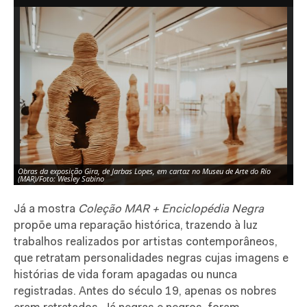
Obras da exposição Gira, de Jarbas Lopes, em cartaz no Museu de Arte do Rio
Ob
(MAR)/Foto: Wesley Sabino
(M
Já a mostra
Coleção MAR + Enciclopédia Negra
propõe uma reparação histórica, trazendo à luz
trabalhos realizados por artistas contemporâneos,
que retratam personalidades negras cujas imagens e
histórias de vida foram apagadas ou nunca
registradas. Antes do século 19, apenas os nobres