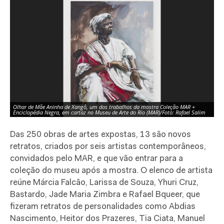
Olhar de Mãe Aninha de Xangô, um dos trabalhos da mostra Coleção MAR +
Tr
Enciclopédia Negra, em cartaz no Museu de Arte do Rio (MAR)/Foto: Rafael Salim
Mu
Das 250 obras de artes expostas, 13 são novos
retratos, criados por seis artistas contemporâneos,
convidados pelo MAR, e que vão entrar para a
coleção do museu após a mostra. O elenco de artista
reúne Márcia Falcão, Larissa de Souza, Yhuri Cruz,
Bastardo, Jade Maria Zimbra e Rafael Bqueer, que
fizeram retratos de personalidades como Abdias
Nascimento, Heitor dos Prazeres, Tia Ciata, Manuel