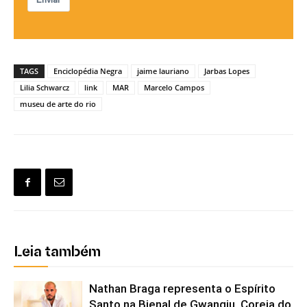
Enviar
TAGS
Enciclopédia Negra
jaime lauriano
Jarbas Lopes
Lilia Schwarcz
link
MAR
Marcelo Campos
museu de arte do rio
Leia também
Nathan Braga representa o Espírito
Santo na Bienal de Gwangju, Coreia do