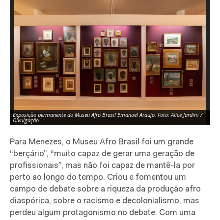
Exposição permanente do Museu Afro Brasil Emanoel Araujo. Foto: Alice Jardim /
Ex
Divulgação
Di
Para Menezes, o Museu Afro Brasil foi um grande
“berçário”, “muito capaz de gerar uma geração de
profissionais”, mas não foi capaz de mantê-la por
perto ao longo do tempo. Criou e fomentou um
campo de debate sobre a riqueza da produção afro
diaspórica, sobre o racismo e decolonialismo, mas
perdeu algum protagonismo no debate. Com uma