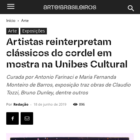
Início
Arte
Arte
Exposições
Artistas reinterpretam
clássicos do cordel em
mostra na Unibes Cultural
Curada por Antonio Farinaci e Maria Fernanda
Monteiro de Barros, exposição traz obras de Claudio
Tozzi, Bruno Dunley, dentre outros
Por
Redação
-
18 de junho de 2019
896