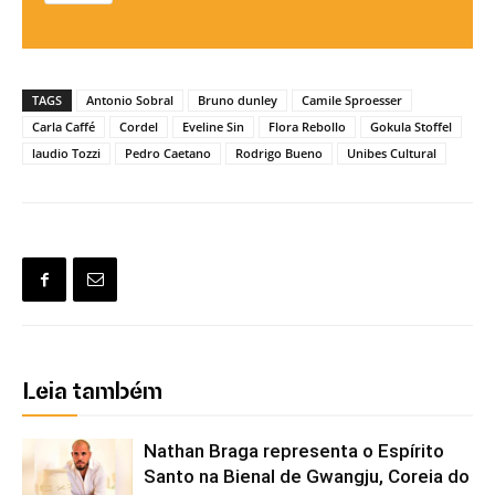
TAGS
Antonio Sobral
Bruno dunley
Camile Sproesser
Carla Caffé
Cordel
Eveline Sin
Flora Rebollo
Gokula Stoffel
laudio Tozzi
Pedro Caetano
Rodrigo Bueno
Unibes Cultural
Leia também
Nathan Braga representa o Espírito
Santo na Bienal de Gwangju, Coreia do