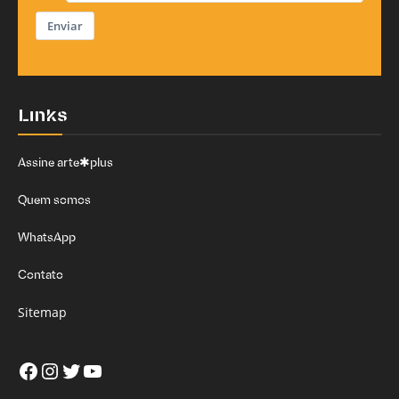
Enviar
Links
Assine arte✱plus
Quem somos
WhatsApp
Contato
Sitemap
Facebook
Instagram
Twitter
Youtube