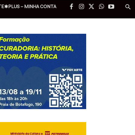
TE✱PLUS – MINHA CONTA