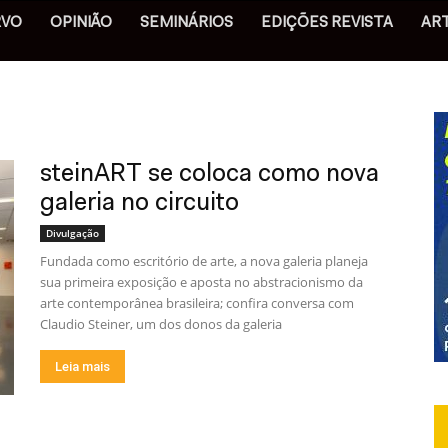
RVO
OPINIÃO
SEMINÁRIOS
EDIÇÕES REVISTA
AR
steinART se coloca como nova
galeria no circuito
Divulgação
Fundada como escritório de arte, a nova galeria planeja
sua primeira exposição e aposta no abstracionismo da
arte contemporânea brasileira; confira conversa com
Claudio Steiner, um dos donos da galeria
Leia mais