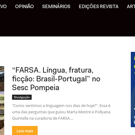
RVO
OPINIÃO
SEMINÁRIOS
EDIÇÕES REVISTA
AR
“FARSA. Língua, fratura,
ficção: Brasil-Portugal” no
Sesc Pompeia
Divulgação
"Como sentimos a linguagem nos dias de hoje?". Essa é
uma das perguntas que guiou Marta Mestre e Pollyana
Quintella na curadoria de FARSA....
Leia mais