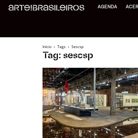
AGENDA
ACE
Início
Tags
Sescsp
Tag: sescsp