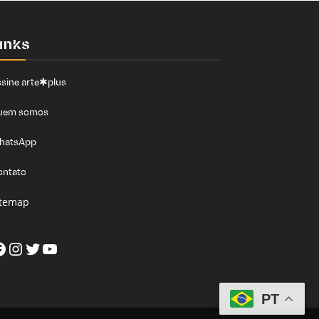
inks
sine arte✱plus
uem somos
hatsApp
ontato
itemap
acebook
Instagram
Twitter
Youtube
PT