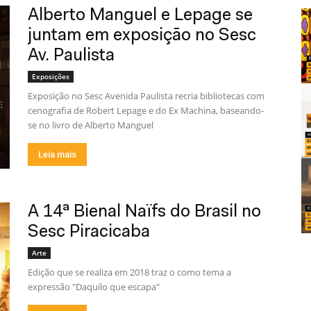
Alberto Manguel e Lepage se
juntam em exposição no Sesc
Av. Paulista
Exposições
Exposição no Sesc Avenida Paulista recria bibliotecas com
cenografia de Robert Lepage e do Ex Machina, baseando-
se no livro de Alberto Manguel
Leia mais
A 14ª Bienal Naïfs do Brasil no
Sesc Piracicaba
Arte
Edição que se realiza em 2018 traz o como tema a
expressão "Daquilo que escapa"