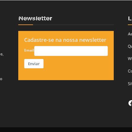
Newsletter
L
As
Cadastre-se na nossa newsletter
Q
Email
s,
W
Enviar
C
do
S
F