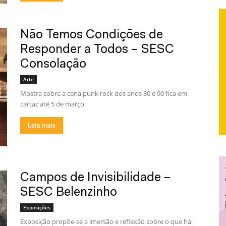
Não Temos Condições de
Responder a Todos – SESC
Consolação
Arte
Mostra sobre a cena punk rock dos anos 80 e 90 fica em
cartaz até 5 de março
Leia mais
Campos de Invisibilidade –
SESC Belenzinho
Exposições
Exposição propõe-se a imersão e reflexão sobre o que há