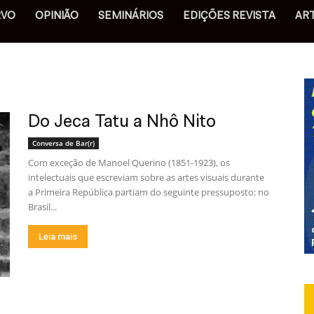
RVO
OPINIÃO
SEMINÁRIOS
EDIÇÕES REVISTA
AR
Do Jeca Tatu a Nhô Nito
Conversa de Bar(r)
Com exceção de Manoel Querino (1851-1923), os
intelectuais que escreviam sobre as artes visuais durante
a Primeira República partiam do seguinte pressuposto: no
Brasil...
Leia mais