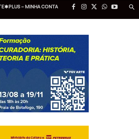
TE✱PLUS – MINHA CONTA