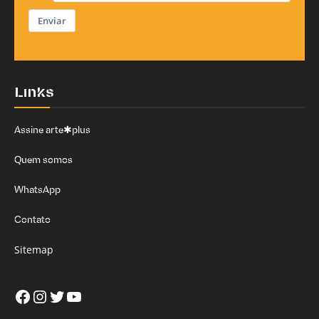
Enviar
Links
Assine arte✱plus
Quem somos
WhatsApp
Contato
Sitemap
Facebook
Instagram
Twitter
Youtube