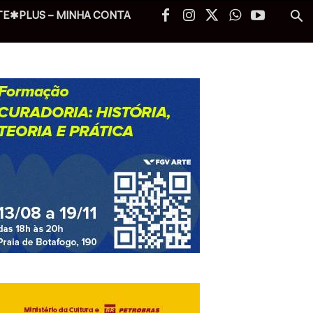
TE✱PLUS – MINHA CONTA