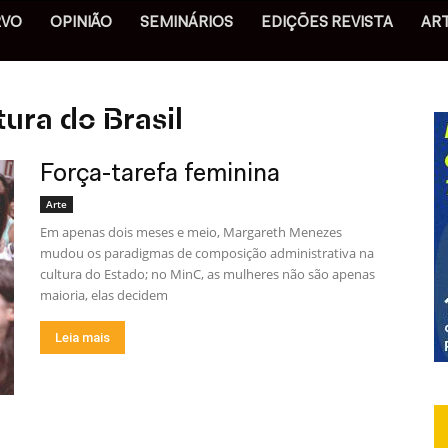
RVO
OPINIÃO
SEMINÁRIOS
EDIÇÕES REVISTA
AR
tura do Brasil
Força-tarefa feminina
Arte
Em apenas dois meses e meio, Margareth Menezes
mudou os paradigmas de composição administrativa na
cultura do Estado; no MinC, as mulheres não são apenas
maioria, elas decidem
Leia mais