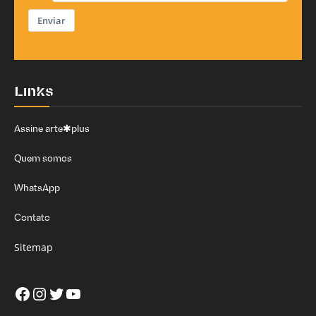
Enviar
Links
Assine arte✱plus
Quem somos
WhatsApp
Contato
Sitemap
Facebook
Instagram
Twitter
Youtube