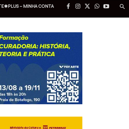
TE✱PLUS – MINHA CONTA