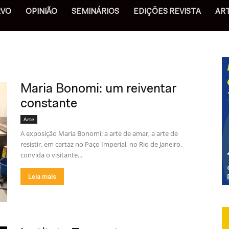
RVO
OPINIÃO
SEMINÁRIOS
EDIÇÕES REVISTA
AR
Maria Bonomi: um reiventar
constante
Arte
A exposição Maria Bonomi: a arte de amar, a arte de
resistir, em cartaz no Paço Imperial, no Rio de Janeiro,
convida o visitante...
Leia mais