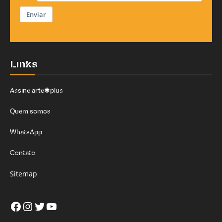
Enviar
Links
Assine arte✱plus
Quem somos
WhatsApp
Contato
Sitemap
Facebook
Instagram
Twitter
Youtube