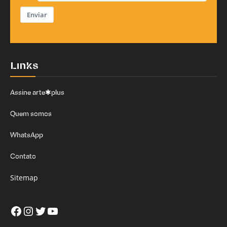
Enviar
Links
Assine arte✱plus
Quem somos
WhatsApp
Contato
Sitemap
Facebook
Instagram
Twitter
Youtube