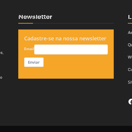
Newsletter
L
As
Cadastre-se na nossa newsletter
Q
Email
s,
W
Enviar
C
do
S
F