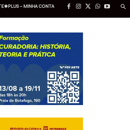
TE✱PLUS – MINHA CONTA