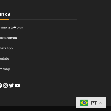
inks
sine arte✱plus
uem somos
hatsApp
ontato
itemap
acebook
Instagram
Twitter
Youtube
PT