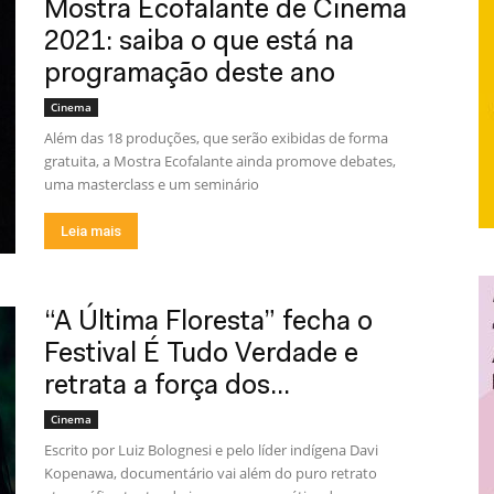
Mostra Ecofalante de Cinema
2021: saiba o que está na
programação deste ano
Cinema
Além das 18 produções, que serão exibidas de forma
gratuita, a Mostra Ecofalante ainda promove debates,
uma masterclass e um seminário
Leia mais
“A Última Floresta” fecha o
Festival É Tudo Verdade e
retrata a força dos...
Cinema
Escrito por Luiz Bolognesi e pelo líder indígena Davi
Kopenawa, documentário vai além do puro retrato