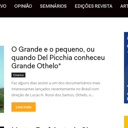
RVO
OPINIÃO
SEMINÁRIOS
EDIÇÕES REVISTA
AR
O Grande e o pequeno, ou
quando Del Picchia conheceu
Grande Othelo*
Cinema
Faz alguns dias assisti a um dos documentários mais
interessantes lançados recentemente no Brasil com
direção de Lucas H. Rossi dos Santos, Othelo, o...
Leia mais