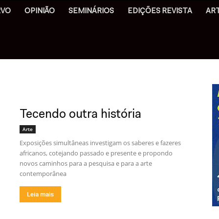
RVO
OPINIÃO
SEMINÁRIOS
EDIÇÕES REVISTA
AR
Tecendo outra história
Arte
Exposições simultâneas investigam os saberes e fazeres
africanos, cotejando passado e presente e propondo
novos caminhos para a pesquisa e para a arte
contemporânea
Leia mais