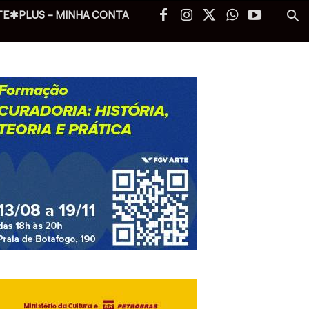
TE✱PLUS – MINHA CONTA