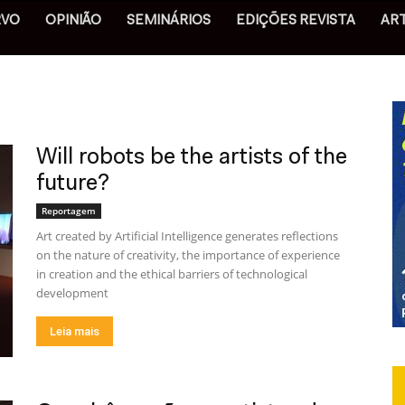
RVO
OPINIÃO
SEMINÁRIOS
EDIÇÕES REVISTA
AR
Will robots be the artists of the
future?
Reportagem
Art created by Artificial Intelligence generates reflections
on the nature of creativity, the importance of experience
in creation and the ethical barriers of technological
development
Leia mais