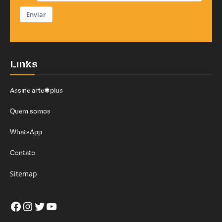
Enviar
Links
Assine arte✱plus
Quem somos
WhatsApp
Contato
Sitemap
Facebook
Instagram
Twitter
Youtube