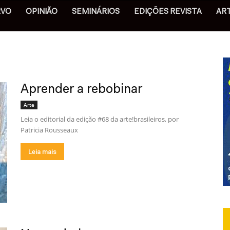
RVO
OPINIÃO
SEMINÁRIOS
EDIÇÕES REVISTA
AR
Aprender a rebobinar
Arte
Leia o editorial da edição #68 da arte!brasileiros, por
Patricia Rousseaux
Leia mais