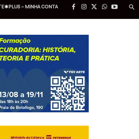
TE✱PLUS – MINHA CONTA