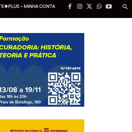
TE✱PLUS – MINHA CONTA