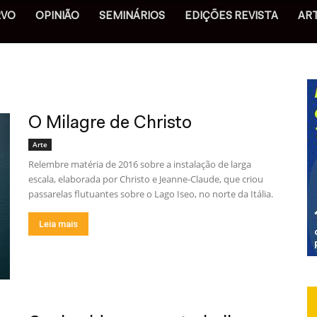
RVO
OPINIÃO
SEMINÁRIOS
EDIÇÕES REVISTA
AR
O Milagre de Christo
Arte
Relembre matéria de 2016 sobre a instalação de larga
escala, elaborada por Christo e Jeanne-Claude, que criou
passarelas flutuantes sobre o Lago Iseo, no norte da Itália.
Leia mais