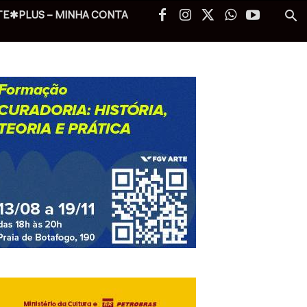
TE✱PLUS – MINHA CONTA