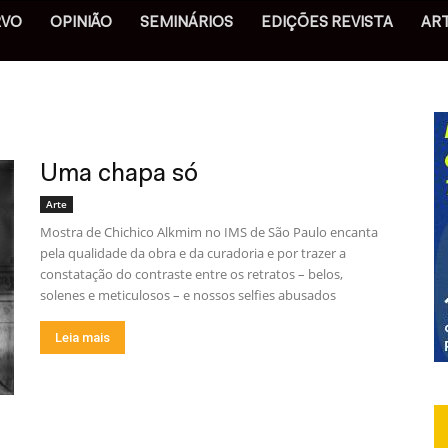
RVO
OPINIÃO
SEMINÁRIOS
EDIÇÕES REVISTA
AR
Uma chapa só
Arte
Mostra de Chichico Alkmim no IMS de São Paulo encanta
pela qualidade da obra e da curadoria e por trazer a
constatação do contraste entre os retratos – belos,
solenes e meticulosos – e nossos selfies abusados
Leia mais