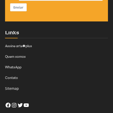
Enviar
Links
Assine arte✱plus
Quem somos
WhatsApp
Contato
Sitemap
Facebook
Instagram
Twitter
Youtube