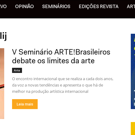
RVO
OPINIÃO
SEMINÁRIOS
EDIÇÕES REVISTA
AR
ij
V Seminário ARTE!Brasileiros
debate os limites da arte
Arte
O encontro internacional que se realiza a cada dois anos,
da voz a novas tendências e apresenta o que há de
melhor na produção artística internacional
Leia mais