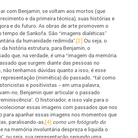
ar com Benjamin, se voltam aos mortos (que
recimento e da primeira técnica), suas histórias e
gora e do futuro. As obras de arte promovem o
o tempo de Sankofa. São “imagens dialéticas”
untária da humanidade redimida”.
[2]
Ou seja, o
a história estrutura, para Benjamin, o
ado que, na verdade, é uma “imagem da memória.
passado que surgem diante das pessoas no
não tenhamos dúvidas quanto a isso, é esse
representação (mimética) do passado, “tal como
istoricistas e positivistas – em uma palavra,
avam-no, Benjamin quer articular o passado
miniscência”. O historiador, e isso vale para o
 recolecionar essas imagens com passados que nos
ito para apanhar essas imagens nos momentos que
las, paralisando-as,
[4]
como um fotógrafo do
e na memória involuntária despreza e liquida o
a”, ou seja, sua representação segundo uma