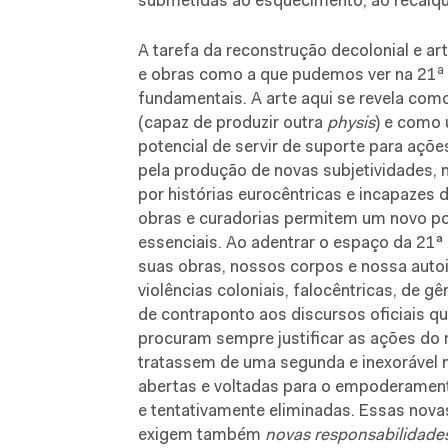
submetidas ao esquecimento, ao recalqu
A tarefa da reconstrução decolonial e art
a
e obras como a que pudemos ver na 21
fundamentais. A arte aqui se revela com
(capaz de produzir outra
physis
) e como 
potencial de servir de suporte para açõ
pela produção de novas subjetividades, 
por histórias eurocêntricas e incapazes 
obras e curadorias permitem um novo po
essenciais. Ao adentrar o espaço da 21ª 
suas obras, nossos corpos e nossa auto
violências coloniais, falocêntricas, de gê
de contraponto aos discursos oficiais qu
procuram sempre justificar as ações do
tratassem de uma segunda e inexorável 
abertas e voltadas para o empoderament
e tentativamente eliminadas. Essas nova
exigem também
novas responsabilidade