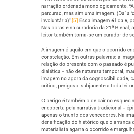
narração ordenada monologicamente. “A 
percurso, mas sim uma imagem. (Daí a 
involuntária)”.
[5]
Essa imagem é lida e, po
a
Nas obras e na curadoria da 21
Bienal, 
leitor também torna-se um curador de s
A imagem é aquilo em que o ocorrido e
constelação. Em outras palavras: a image
relação do presente com o passado é pu
dialética – não de natureza temporal, mas
imagem no agora da cognoscibilidade, c
crítico, perigoso, subjacente a toda leitur
O perigo é também o de cair no esqueci
encoberta pela narrativa tradicional – épi
apenas o triunfo dos vencedores. Na i
densificação do histórico que o arranca d
materialista agarra o ocorrido e mergul