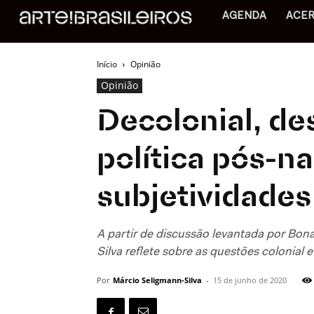
AGENDA
ACE
Início
Opinião
Opinião
Decolonial, de
política pós-na
subjetividades 
A partir de discussão levantada por Bo
Silva reflete sobre as questões colonial 
Por
Márcio Seligmann-Silva
-
15 de junho de 2020