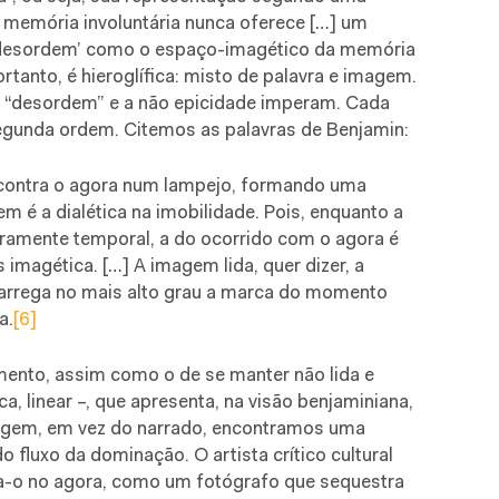
memória involuntária nunca oferece […] um
‘desordem’ como o espaço-imagético da memória
rtanto, é hieroglífica: misto de palavra e imagem.
a “desordem” e a não epicidade imperam. Cada
egunda ordem. Citemos as palavras de Benjamin:
ncontra o agora num lampejo, formando uma
m é a dialética na imobilidade. Pois, enquanto a
ramente temporal, a do ocorrido com o agora é
 imagética. […] A imagem lida, quer dizer, a
arrega no mais alto grau a marca do momento
a.
[6]
mento, assim como o de se manter não lida e
ca, linear –, que apresenta, na visão benjaminiana,
magem, em vez do narrado, encontramos uma
o fluxo da dominação. O artista crítico cultural
ha-o no agora, como um fotógrafo que sequestra