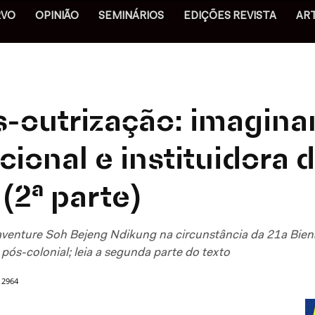
RVO
OPINIÃO
SEMINÁRIOS
EDIÇÕES REVISTA
AR
s-outrização: imagin
cional e instituidora 
(2ª parte)
naventure Soh Bejeng Ndikung na circunstância da 21a Bien
e pós-colonial; leia a segunda parte do texto
2964