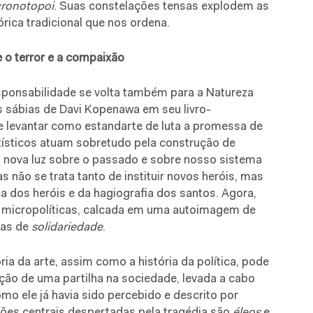
cronotopoi
. Suas constelações tensas explodem as
órica tradicional que nos ordena.
re o terror e a compaixão
sponsabilidade se volta também para a Natureza
 sábias de Davi Kopenawa em seu livro-
 levantar como estandarte de luta a promessa de
rtísticos atuam sobretudo pela construção de
nova luz sobre o passado e sobre nosso sistema
 não se trata tanto de instituir novos heróis, mas
ia dos heróis e da hagiografia dos santos. Agora,
s micropolíticas, calcada em uma autoimagem de
ias de
solidariedade
.
ria da arte, assim como a história da política, pode
ução de uma partilha na sociedade, levada a cabo
omo ele já havia sido percebido e descrito por
ixões centrais despertadas pela tragédia são
éleos
e