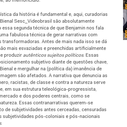
e, ao memoricídio.
ística da história é fundamental e, aqui, curadorias
Bienal Sesc_Videobrasil são absolutamente
o essa segunda técnica de que Benjamin nos fala
uma fabulosa técnica de gerar narrativas com
es transformadoras. Antes de mais nada isso se dá
não mais esvaziadas e preenchidas artificialmente
de produzir
autênticos sujeitos políticos
. Essas
sicionamento subjetivo diante de questões chave,
Bienal e mergulhar na (política da) imanência de
imagem são afetados. A narrativa que denuncia as
nero, racistas, de classe e contra a natureza serve
e, em sua estrutura teleológica-progressista,
 mercado e dos poderes centrais, como se
natureza. Essas contranarrativas querem-se
o de subjetividades antes cerceadas, censuradas
s subjetividades pós-coloniais e pós-nacionais
s
.