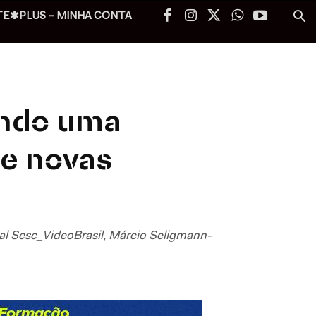
TE✱PLUS – MINHA CONTA
ando uma
de novas
al Sesc_VideoBrasil, Márcio Seligmann-