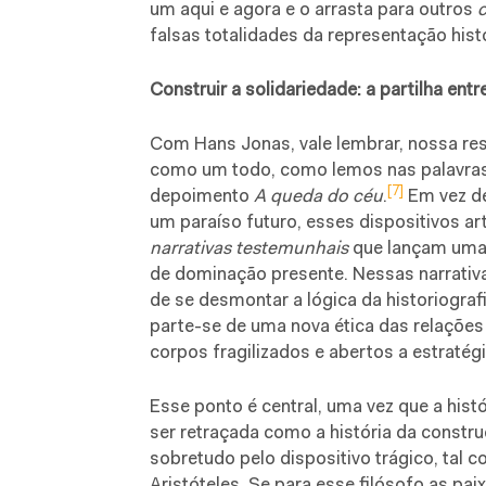
um aqui e agora e o arrasta para outros
falsas totalidades da representação hist
Construir a solidariedade: a partilha ent
Com Hans Jonas, vale lembrar, nossa re
como um todo, como lemos nas palavras
[7]
depoimento
A queda do céu
.
Em vez de
um paraíso futuro, esses dispositivos a
narrativas testemunhais
que lançam uma 
de dominação presente. Nessas narrativas
de se desmontar a lógica da historiograf
parte-se de uma nova ética das relaçõe
corpos fragilizados e abertos a estratég
Esse ponto é central, uma vez que a histó
ser retraçada como a história da constr
sobretudo pelo dispositivo trágico, tal c
Aristóteles. Se para esse filósofo as pa