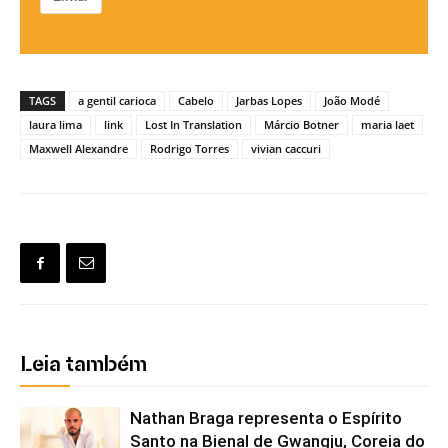
TAGS
a gentil carioca
Cabelo
Jarbas Lopes
João Modé
laura lima
link
Lost In Translation
Márcio Botner
maria laet
Maxwell Alexandre
Rodrigo Torres
vivian caccuri
Leia também
Nathan Braga representa o Espírito
Santo na Bienal de Gwangju, Coreia do