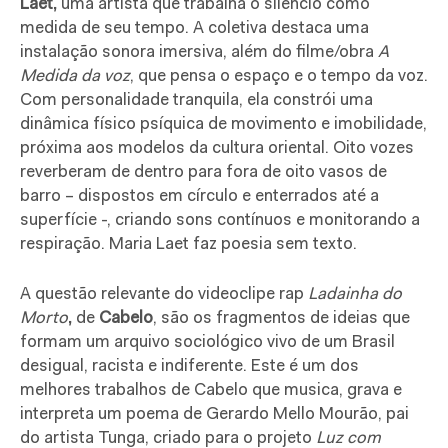
Laet,
uma artista que trabalha o silêncio como
medida de seu tempo. A coletiva destaca uma
instalação sonora imersiva, além do filme/obra
A
Medida da voz
, que pensa o espaço e o tempo da voz.
Com personalidade tranquila, ela constrói uma
dinâmica físico psíquica de movimento e imobilidade,
próxima aos modelos da cultura oriental.
Oito vozes
reverberam de dentro para fora de oito vasos de
barro – dispostos em círculo e enterrados até a
superfície -, criando sons contínuos e monitorando a
respiração. Maria Laet faz poesia sem texto.
A questão relevante do
videoclipe rap
Ladainha do
Morto
,
de
Cabelo
, são os fragmentos de ideias que
formam um arquivo sociológico vivo de um Brasil
desigual, racista e indiferente. Este é um dos
melhores trabalhos de Cabelo que musica, grava e
interpreta um
poema de Gerardo Mello Mourão, pai
do artista Tunga, criado para o projeto
Luz com