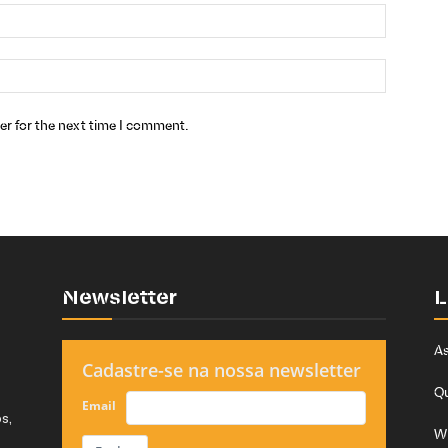
er for the next time I comment.
Newsletter
L
As
Cadastre-se na nossa newsletter
Q
Email
s,
W