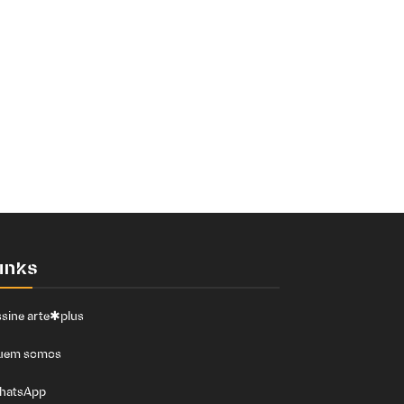
inks
sine arte✱plus
uem somos
hatsApp