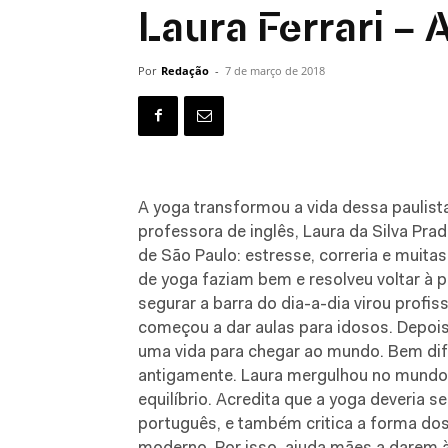
Laura Ferrari – 
Por
Redação
-
7 de março de 2018
A yoga transformou a vida dessa paulist
professora de inglês, Laura da Silva Prado
de São Paulo: estresse, correria e muit
de yoga faziam bem e resolveu voltar à p
segurar a barra do dia-a-dia virou profis
começou a dar aulas para idosos. Depois,
uma vida para chegar ao mundo. Bem dife
antigamente. Laura mergulhou no mundo d
equilíbrio. Acredita que a yoga deveria s
português, e também critica a forma do