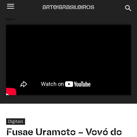
Início
Digitais
Fusae Uramoto – Vovó do