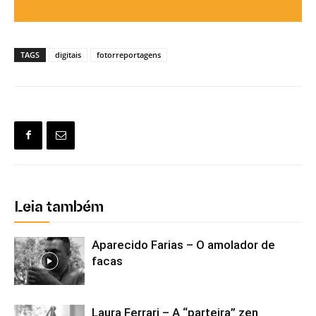
TAGS
digitais
fotorreportagens
Leia também
Aparecido Farias – O amolador de
facas
Laura Ferrari – A “parteira” zen