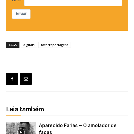
Email
Enviar
TAGS
digitais
fotorreportagens
Leia também
Aparecido Farias – O amolador de
facas