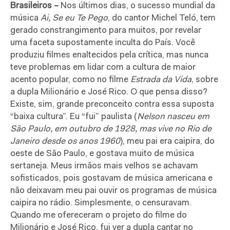
Brasileiros –
Nos últimos dias, o sucesso mundial da
música
Ai, Se eu Te Pego
, do cantor Michel Teló, tem
gerado constrangimento para muitos, por revelar
uma faceta supostamente inculta do País. Você
produziu filmes enaltecidos pela crítica, mas nunca
teve problemas em lidar com a cultura de maior
acento popular, como no filme
Estrada da Vida
, sobre
a dupla Milionário e José Rico. O que pensa disso?
Existe, sim, grande preconceito contra essa suposta
“baixa cultura”. Eu “fui” paulista (
Nelson nasceu em
São Paulo, em outubro de 1928, mas vive no Rio de
Janeiro desde os anos 1960
), meu pai era caipira, do
oeste de São Paulo, e gostava muito de música
sertaneja. Meus irmãos mais velhos se achavam
sofisticados, pois gostavam de música americana e
não deixavam meu pai ouvir os programas de música
caipira no rádio. Simplesmente, o censuravam.
Quando me ofereceram o projeto do filme do
Milionário e José Rico, fui ver a dupla cantar no