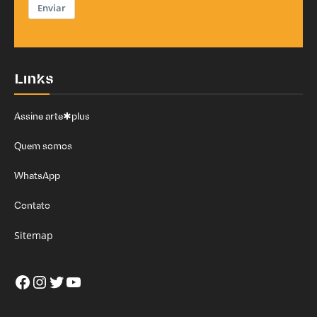
Enviar
Links
Assine arte✱plus
Quem somos
WhatsApp
Contato
Sitemap
Facebook
Instagram
Twitter
Youtube