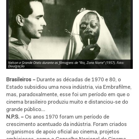
Nelson e Grande Otelo durante as filmagens de "Rio, Zona Norte" (1957). Foto:
Ca
Divulgação
Di
Brasileiros –
Durante as décadas de 1970 e 80, o
Estado subsidiou uma nova indústria, via Embrafilme,
mas, paradoxalmente, esse foi um período em que o
cinema brasileiro produziu muito e distanciou-se do
grande público…
N.P.S. –
Os anos 1970 foram um período de
crescimento acentuado da indústria. Foram criados
organismos de apoio oficial ao cinema, projetos