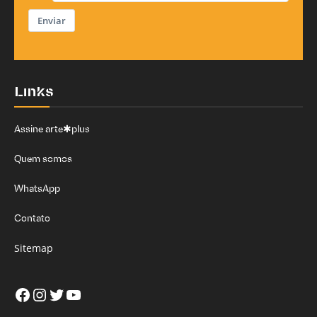
Enviar
Links
Assine arte✱plus
Quem somos
WhatsApp
Contato
Sitemap
Facebook
Instagram
Twitter
Youtube