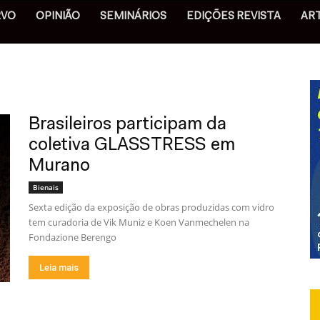
RVO
OPINIÃO
SEMINÁRIOS
EDIÇÕES REVISTA
AR
Brasileiros participam da
coletiva GLASSTRESS em
Murano
Bienais
Sexta edição da exposição de obras produzidas com vidro
tem curadoria de Vik Muniz e Koen Vanmechelen na
Fondazione Berengo
Leia mais