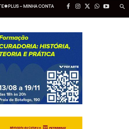
TE✱PLUS – MINHA CONTA