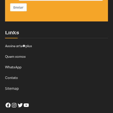
Enviar
Links
Assine arte✱plus
Quem somos
WhatsApp
Contato
Sitemap
Facebook
Instagram
Twitter
Youtube