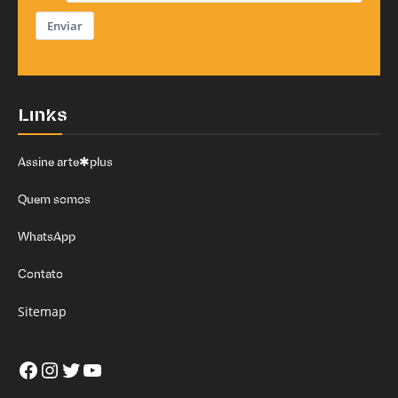
Enviar
Links
Assine arte✱plus
Quem somos
WhatsApp
Contato
Sitemap
Facebook
Instagram
Twitter
Youtube