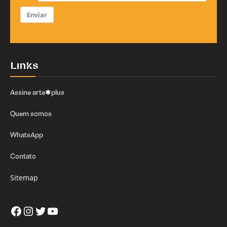
Enviar
Links
Assine arte✱plus
Quem somos
WhatsApp
Contato
Sitemap
Facebook
Instagram
Twitter
Youtube