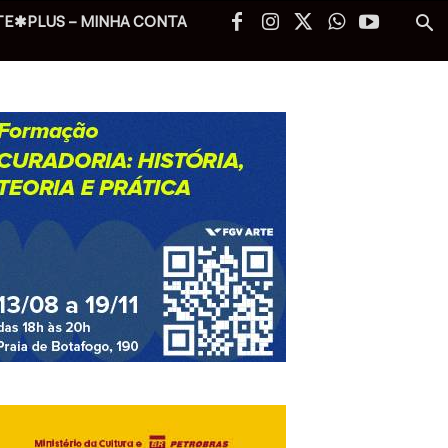
TE✱PLUS – MINHA CONTA