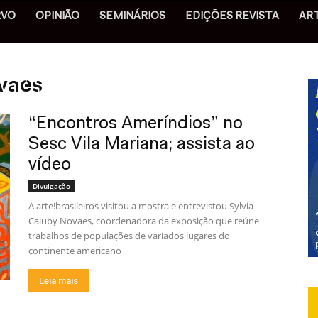
RVO
OPINIÃO
SEMINÁRIOS
EDIÇÕES REVISTA
AR
ovaes
“Encontros Ameríndios” no
Sesc Vila Mariana; assista ao
vídeo
Divulgação
A arte!brasileiros visitou a mostra e entrevistou Sylvia
Caiuby Novaes, coordenadora da exposição que reúne
trabalhos de populações de variados lugares do
continente americano
Leia mais