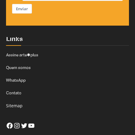
Enviar
Links
Assine arte✱plus
Quem somos
WhatsApp
Contato
Sitemap
Facebook
Instagram
Twitter
Youtube